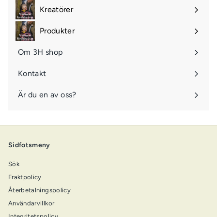
Kreatörer
Öppna
undermeny
Produkter
Öppna
undermeny
Om 3H shop
Kontakt
Är du en av oss?
Sidfotsmeny
Sök
Fraktpolicy
Återbetalningspolicy
Användarvillkor
Integritetspolicy