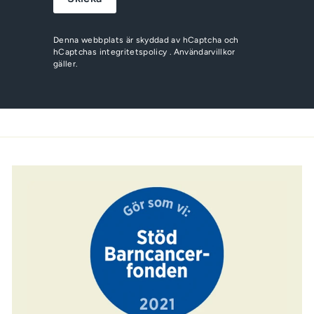
Denna webbplats är skyddad av hCaptcha och
hCaptchas
integritetspolicy
.
Användarvillkor
gäller.