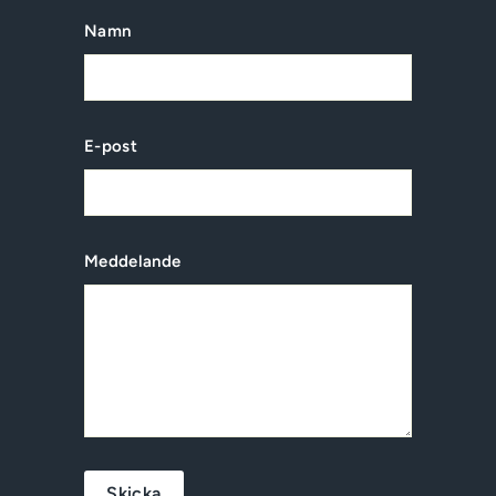
Namn
E-post
Meddelande
Skicka