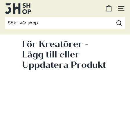
Hoppa
3
till
NAV
H
innehåll
S
Sök
h
o
För Kreatörer -
p
Lägg till eller
Uppdatera Produkt