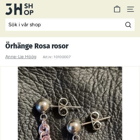
Hoppa
3
till
NAV
H
innehåll
S
Sök
h
o
Örhänge Rosa rosor
p
Anne-Lie Höög
Art.nr:
10100007