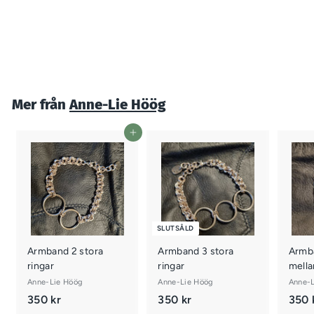
Örhänge Rosa rosor
Anne-Lie Höög
100 kr
1
0
0
k
Mer från
Anne-Lie Höög
r
Lägg i varukorgen
SLUTSÅLD
Armband 2 stora
Armband 3 stora
Armb
ringar
ringar
mella
Anne-Lie Höög
Anne-Lie Höög
Anne-L
350 kr
3
350 kr
3
350 