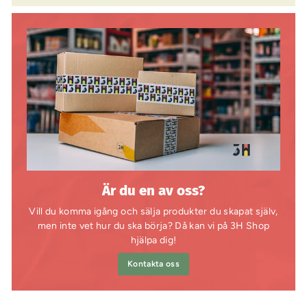
Är du en av oss?
Vill du komma igång och sälja produkter du skapat själv,
men inte vet hur du ska börja? Då kan vi på 3H Shop
hjälpa dig!
Kontakta oss