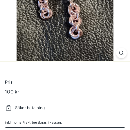
Pris
Ord.pris
100 kr
100
kr
Säker betalning
inkl.moms
Frakt
beräknas i kassan.