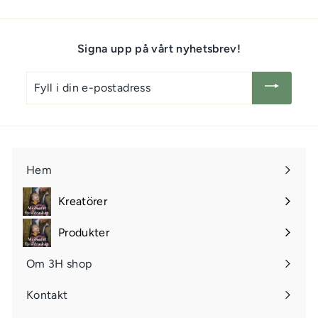
Signa upp på vårt nyhetsbrev!
Fyll
i
din
e-
postadress
Hem
Kreatörer
Öppna
undermeny
Produkter
Öppna
undermeny
Om 3H shop
Kontakt