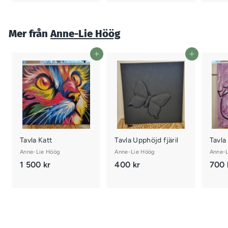
5
5
0
0
k
k
Mer från
Anne-Lie Höög
r
r
Lägg i varukorgen
Lägg i varukorgen
Tavla Katt
Tavla Upphöjd fjäril
Tavla
Anne-Lie Höög
Anne-Lie Höög
Anne-L
1 500 kr
1
400 kr
4
700 
5
0
0
0
0
k
k
r
r