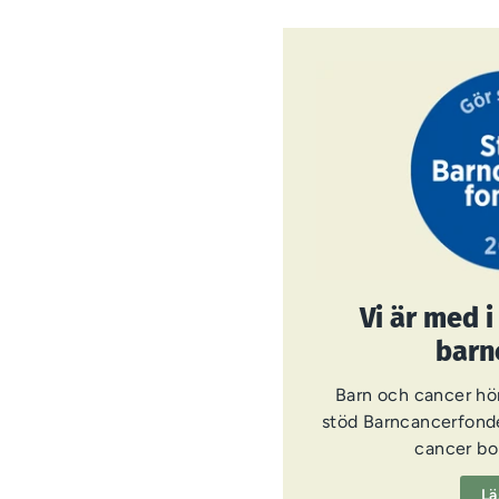
Vi är med 
barn
Barn och cancer hör
stöd Barncancerfonde
cancer bor
Lä