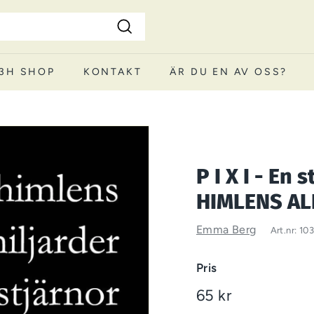
Sök
3H SHOP
KONTAKT
ÄR DU EN AV OSS?
P I X I - En 
HIMLENS AL
Emma Berg
Art.nr:
10
Pris
Ord.pris
65 kr
65