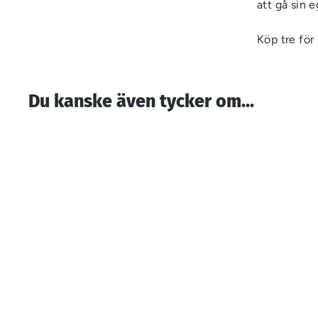
att gå sin 
Köp tre för 
Du kanske även tycker om...
P I X I - En stor bok i
litet format -