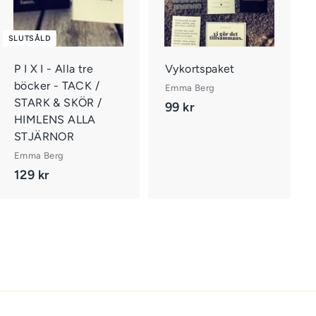
g
g
i
v
SLUTSÅLD
a
r
P I X I - Alla tre
Vykortspaket
u
böcker - TACK /
Emma Berg
k
STARK & SKÖR /
o
99 kr
9
r
HIMLENS ALLA
9
g
STJÄRNOR
e
k
n
Emma Berg
r
129 kr
1
2
9
k
r