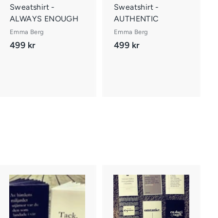
r
r
Sweatshirt -
Sweatshirt -
u
u
ALWAYS ENOUGH
AUTHENTIC
k
k
o
o
Emma Berg
Emma Berg
r
r
499 kr
4
499 kr
4
g
g
e
e
9
9
n
n
9
9
k
k
r
r
L
ä