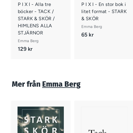
r
P I X I - Alla tre
P I X I - En stor bok i
böcker - TACK /
litet format - STARK
STARK & SKÖR /
& SKÖR
r
HIMLENS ALLA
Emma Berg
STJÄRNOR
65 kr
6
Emma Berg
5
129 kr
1
k
2
r
9
k
r
Mer från
Emma Berg
L
ä