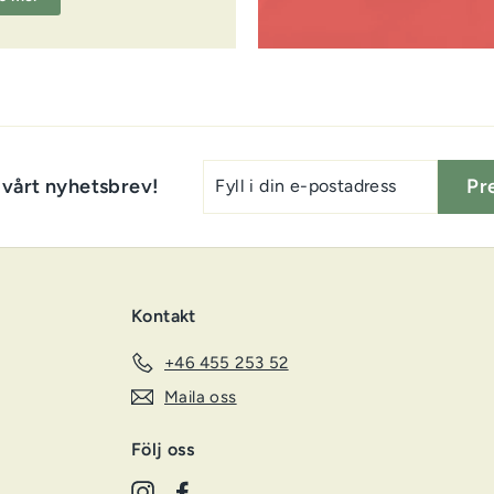
Fyll
 vårt nyhetsbrev!
Pr
i
din
e-
postadress
Kontakt
+46 455 253 52
Maila oss
Följ oss
Instagram
Facebook