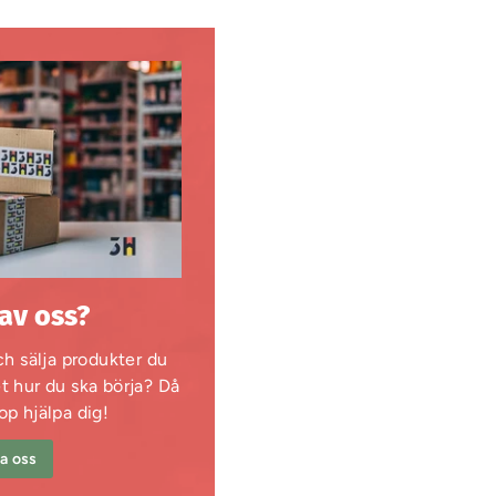
 av oss?
h sälja produkter du
et hur du ska börja? Då
op hjälpa dig!
a oss