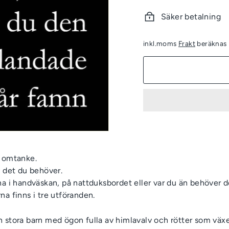
kr
Säker betalning
inkl.moms
Frakt
beräknas i
n omtanke.
v det du behöver.
ha i handväskan, på nattduksbordet eller var du än behöver d
na finns i tre utföranden.
 stora barn med ögon fulla av himlavalv och rötter som väx