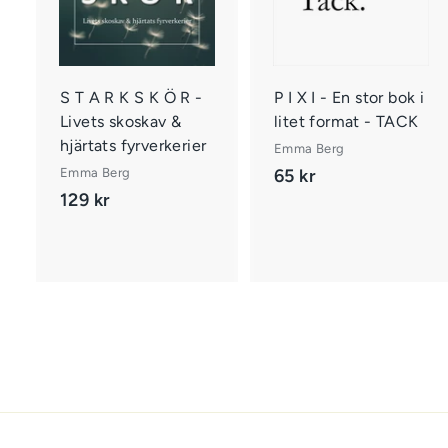
g
g
i
i
v
a
r
r
S T A R K S K Ö R -
P I X I - En stor bok i
u
Livets skoskav &
litet format - TACK
k
hjärtats fyrverkerier
o
Emma Berg
r
r
Emma Berg
65 kr
6
g
129 kr
1
e
5
n
2
k
9
r
k
r