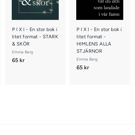
g
g
g
g
g
g
i
i
v
v
v
a
a
a
r
r
P I X I - En stor bok i
P I X I - En stor bok i
u
u
u
litet format - STARK
litet format -
k
k
k
& SKÖR
HIMLENS ALLA
o
o
o
r
r
STJÄRNOR
Emma Berg
g
g
g
65 kr
6
Emma Berg
e
e
e
n
n
n
65 kr
6
5
5
k
k
r
r