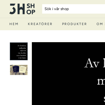
Hoppa
3
till
H
innehåll
S
HEM
KREATÖRER
PRODUKTER
OM 
h
o
p