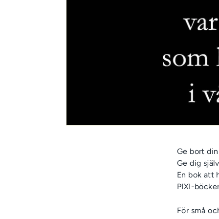
Ge bort di
Ge dig själ
En bok att 
PIXI-böcker
För små och