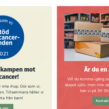
i kampen mot
Är du en
cancer!
Vill du komma igång oc
skapat själv, men inte v
 inte ihop. Gör som vi,
kan vi på 3H Sh
n. Tillsammans håller vi
ta från barn!
Kontakt
s mer