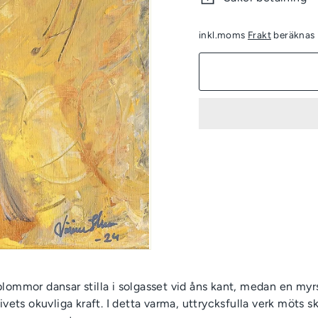
inkl.moms
Frakt
beräknas i
lommor dansar stilla i solgasset vid åns kant, medan en myr
livets okuvliga kraft. I detta varma, uttrycksfulla verk möts 