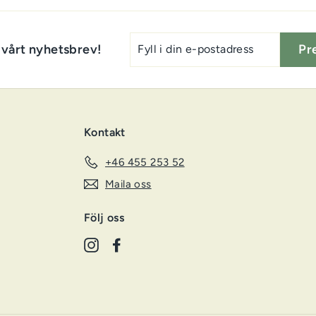
Fyll
 vårt nyhetsbrev!
Pr
i
din
e-
postadress
Kontakt
+46 455 253 52
Maila oss
Följ oss
Instagram
Facebook