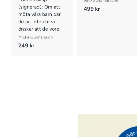
Micke Gunnarsson
k
(signerad): Om att
o
499 kr
4
r
r
möta våra barn där
9
g
de är, inte där vi
e
9
önskar att de vore.
n
k
Micke Gunnarsson
r
249 kr
2
4
9
k
r