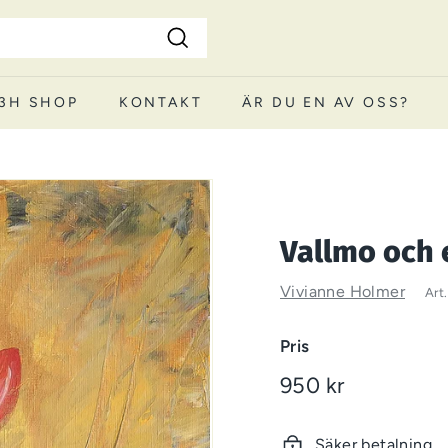
Sök
3H SHOP
KONTAKT
ÄR DU EN AV OSS?
Vallmo och 
Vivianne Holmer
Art
Pris
Ord.pris
950 kr
950
kr
Säker betalning