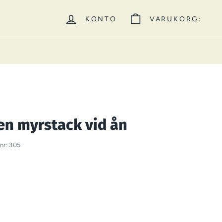
KONTO
VARUKORG:
en myrstack vid ån
.nr:
305