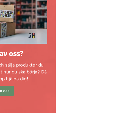
 av oss?
h sälja produkter du
et hur du ska börja? Då
op hjälpa dig!
a oss