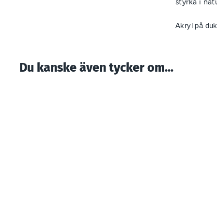
styrka i na
Akryl på duk
Du kanske även tycker om...
Vallmo och en
myrstack vid ån