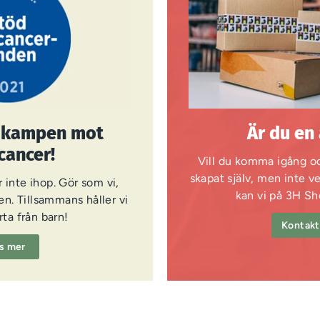
i kampen mot
Är du en
cancer!
Vill du komma igång oc
skapat själv, men inte v
 inte ihop. Gör som vi,
kan vi på 3H Sh
n. Tillsammans håller vi
ta från barn!
Kontakt
s mer