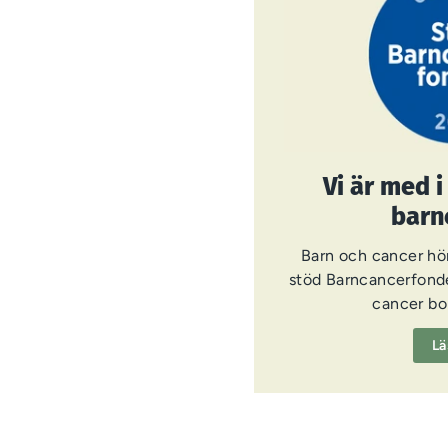
Vi är med 
barn
Barn och cancer hör
stöd Barncancerfonde
cancer bor
Lä