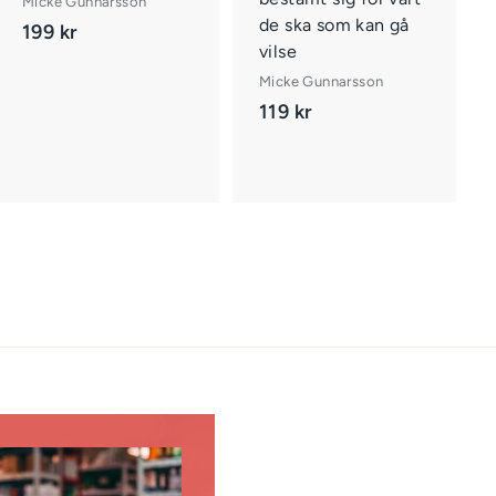
Micke Gunnarsson
k
k
de ska som kan gå
o
o
199 kr
1
r
r
vilse
9
g
g
Micke Gunnarsson
e
e
9
n
n
119 kr
1
k
1
r
9
k
r