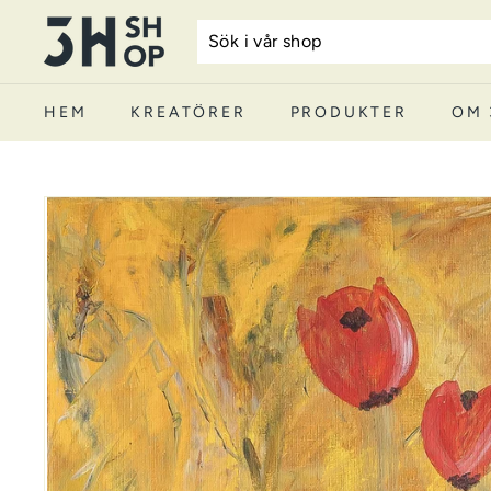
Hoppa
3
till
H
innehåll
S
HEM
KREATÖRER
PRODUKTER
OM 
h
o
p